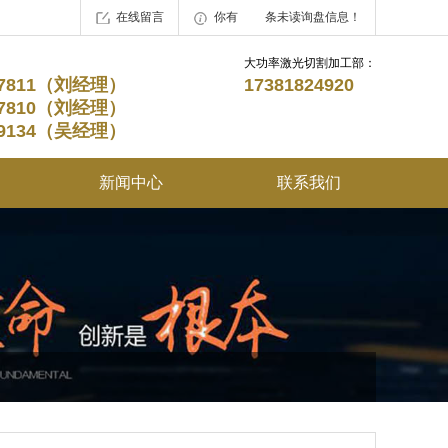
在线留言
你有
1
条未读询盘信息！
大功率激光切割加工部：
227811（刘经理）
17381824920
227810（刘经理）
219134（吴经理）
新闻中心
联系我们