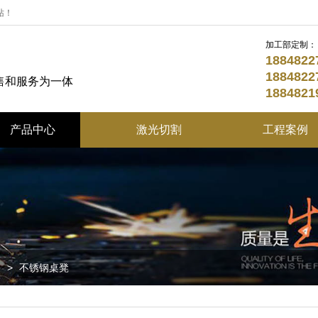
站！
加工部定制：
18848
18848
售和服务为一体
18848
产品中心
激光切割
工程案例
不锈钢定制系列
折弯加工
不锈钢园林景观系列
酒店不锈钢精品
不锈钢花盆系列
列
>
不锈钢桌凳