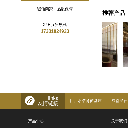
诚信商家 - 品质保障
推荐产品
24H服务热线
17381824920
钢屏风
不锈钢屏风
不
links
四川水稻育苗基质
成都民宿
友情链接
产品中心
关于我们