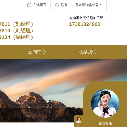
在线留言
你有
1
条未读询盘信息！
大功率激光切割加工部：
227811（刘经理）
17381824920
227810（刘经理）
219134（吴经理）
新闻中心
联系我们
在线客服