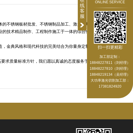
在
ONLINE SERVICE
线
客
服
体的不锈钢板材批发、不锈钢制品加工、激光切割加工、不
业的技术精品制作、工程制作施工于一体的综合性实力企
造，金典风格和现代科技的完美结合为你量身定制打造精
扫一扫更精彩
加工部定制：
的高要求质量标准方针，我们愿以真诚的态度服务于广大用
18848227811（刘经理）
18848227810（刘经理）
18848219134（吴经理）
大功率激光切割加工部：
17381824920