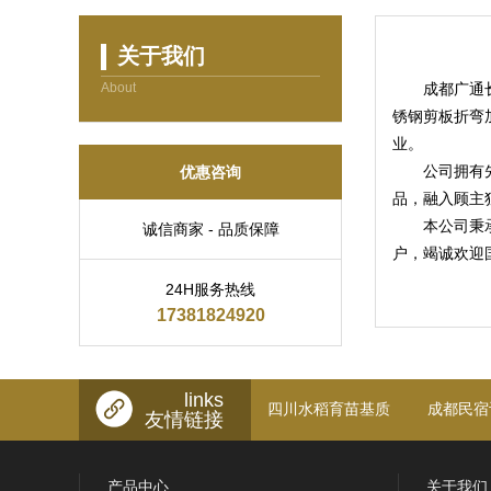
关于我们
About
成都广通
锈钢剪板折弯
业。
优惠咨询
公司拥有
品，融入顾主
本公司秉
诚信商家 - 品质保障
户，竭诚欢迎
24H服务热线
17381824920
links
四川水稻育苗基质
成都民宿
友情链接
产品中心
关于我们