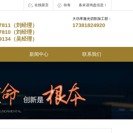
在线留言
你有
1
条未读询盘信息！
大功率激光切割加工部：
227811（刘经理）
17381824920
227810（刘经理）
219134（吴经理）
新闻中心
联系我们