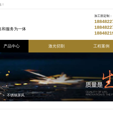
站！
加工部定制：
18848
18848
售和服务为一体
18848
产品中心
激光切割
工程案例
不锈钢定制系列
折弯加工
不锈钢园林景观系列
酒店不锈钢精品
不锈钢花盆系列
列
>
不锈钢屏风