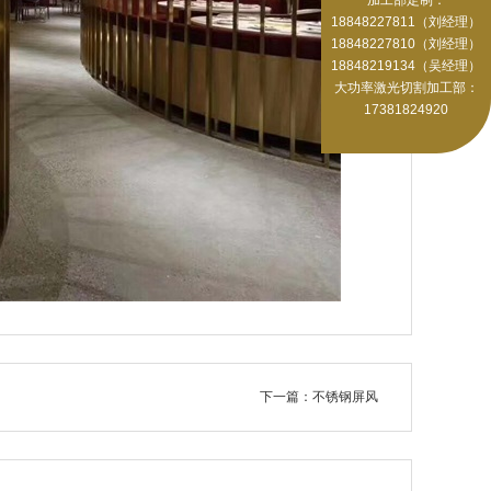
18848227811（刘经理）
18848227810（刘经理）
18848219134（吴经理）
大功率激光切割加工部：
17381824920
下一篇：不锈钢屏风