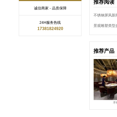
推荐阅读
诚信商家 - 品质保障
不锈钢屏风新
24H服务热线
景观雕塑类型
17381824920
推荐产品
钢屏风
不锈钢屏风
不