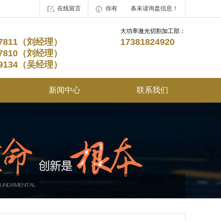
在线留言
你有
1
条未读询盘信息！
大功率激光切割加工部：
227811（刘经理）
17381824920
227810（刘经理）
219134（吴经理）
新闻中心
联系我们