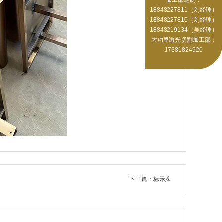
18848227811（刘经理）
18848227810（刘经理）
18848219134（吴经理）
大功率激光切割加工部：
17381824920
下一篇：标示牌