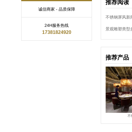
推荐阅读
诚信商家 - 品质保障
不锈钢屏风新
24H服务热线
景观雕塑类型
17381824920
推荐产品
钢屏风
不锈钢屏风
不