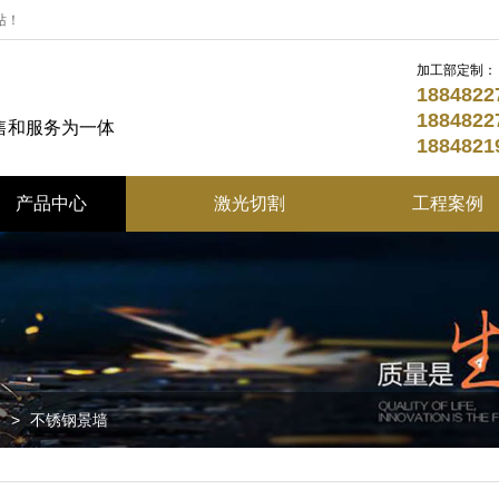
站！
加工部定制：
18848
18848
售和服务为一体
18848
产品中心
激光切割
工程案例
不锈钢定制系列
折弯加工
不锈钢园林景观系列
酒店不锈钢精品
不锈钢花盆系列
列
>
不锈钢景墙