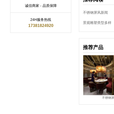
诚信商家 - 品质保障
不锈钢屏风新闻
24H服务热线
景观雕塑类型多样
17381824920
推荐产品
风
不锈钢屏风
不锈钢